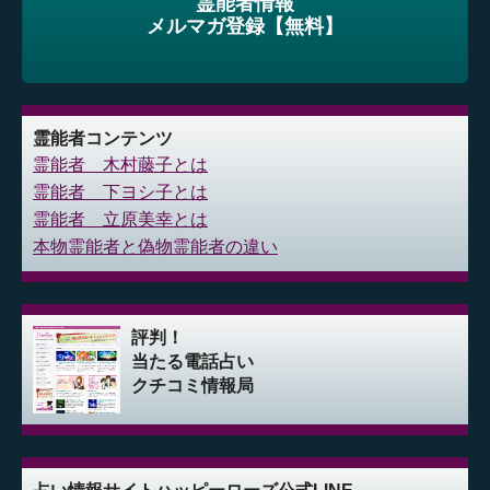
霊能者情報
メルマガ登録【無料】
霊能者コンテンツ
霊能者 木村藤子とは
霊能者 下ヨシ子とは
霊能者 立原美幸とは
本物霊能者と偽物霊能者の違い
評判！
当たる電話占い
クチコミ情報局