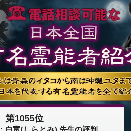
第1055位
：白富(しらとみ) 先生の評判