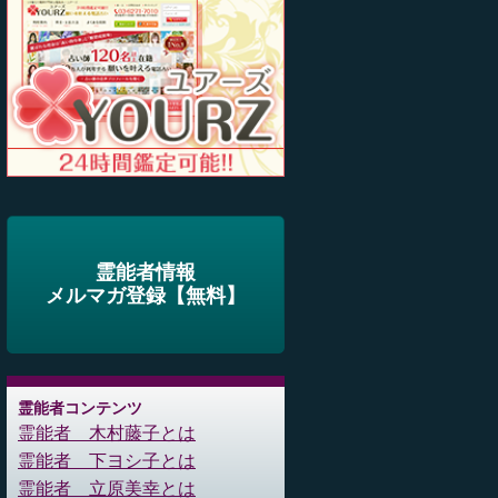
霊能者情報
メルマガ登録【無料】
霊能者コンテンツ
霊能者 木村藤子とは
霊能者 下ヨシ子とは
霊能者 立原美幸とは