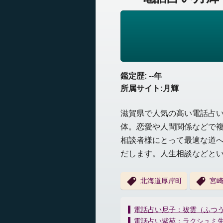
鑑定歴: --年
所属サイト:月輝
滋賀県で人気の高い電話占
体。恋愛や人間関係などで
相談者様にとって最適な道
だします。人生相談などと
北海道厚岸町
宮
投
電話占い尼子：祓雲（ふつ
稿
電話占い紫苑：ラクシュミ