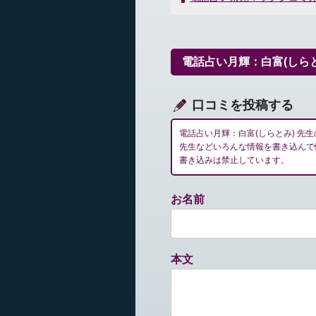
ナ
ビ
ゲ
ー
電話占い月輝：白富(しら
シ
ョ
ン
口コミを投稿する
電話占い月輝：白富(しらとみ) 
先生などいろんな情報を書き込んで
書き込みは禁止しています。
お名前
本文