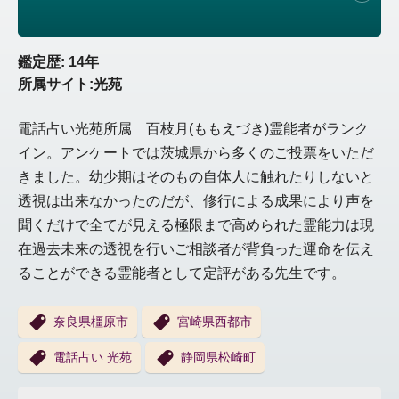
鑑定歴: 14年
所属サイト:光苑
電話占い光苑所属 百枝月(ももえづき)霊能者がランク
イン。アンケートでは茨城県から多くのご投票をいただ
きました。幼少期はそのもの自体人に触れたりしないと
透視は出来なかったのだが、修行による成果により声を
聞くだけで全てが見える極限まで高められた霊能力は現
在過去未来の透視を行いご相談者が背負った運命を伝え
ることができる霊能者として定評がある先生です。
奈良県橿原市
宮崎県西都市
電話占い 光苑
静岡県松崎町