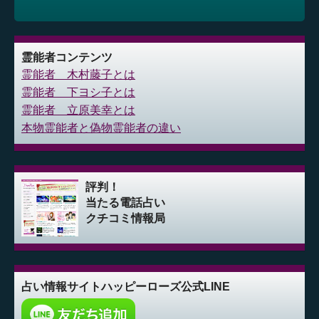
霊能者コンテンツ
霊能者 木村藤子とは
霊能者 下ヨシ子とは
霊能者 立原美幸とは
本物霊能者と偽物霊能者の違い
評判！
当たる電話占い
クチコミ情報局
占い情報サイト
ハッピーローズ公式LINE