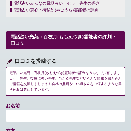
投
電話占いみんなの電話占い：セラ 先生の評判
稿
電話占い恵心：御秡如(やごうら)霊能者の評判
ナ
ビ
ゲ
ー
電話占い光苑：百枝月(ももえづき)霊能者の評判・
シ
口コミ
ョ
ン
口コミを投稿する
電話占い光苑：百枝月(ももえづき)霊能者の評判をみんなで共有しまし
ょう！先生、復縁に強い先生、当たる先生などいろんな情報を書き込ん
で情報を交換しましょう！会社の批判や占い師さんを中傷するような書
き込みは禁止しています。
お名前
本文