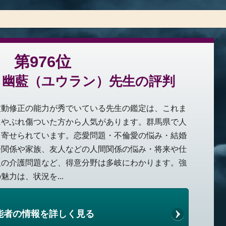
第976位
：幽藍（ユウラン）先生の評判
波動修正の能力が秀でいている先生の鑑定は、これま
にやぶれ傷ついた方から人気があります。群馬県で人
も寄せられています。恋愛問題・不倫愛の悩み・結婚
子関係や家族、友人などの人間関係の悩み・将来や仕
人の介護問題など、得意分野は多岐にわかります。強
力は、状況を...
能者の情報を詳しく見る