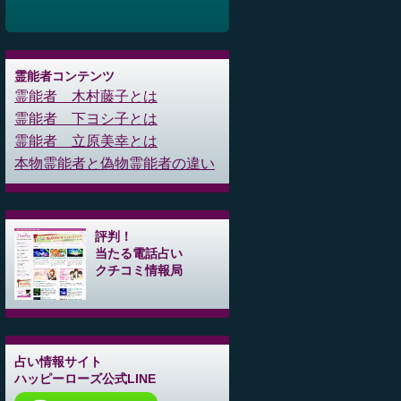
霊能者コンテンツ
霊能者 木村藤子とは
霊能者 下ヨシ子とは
霊能者 立原美幸とは
本物霊能者と偽物霊能者の違い
評判！
当たる電話占い
クチコミ情報局
占い情報サイト
ハッピーローズ公式LINE