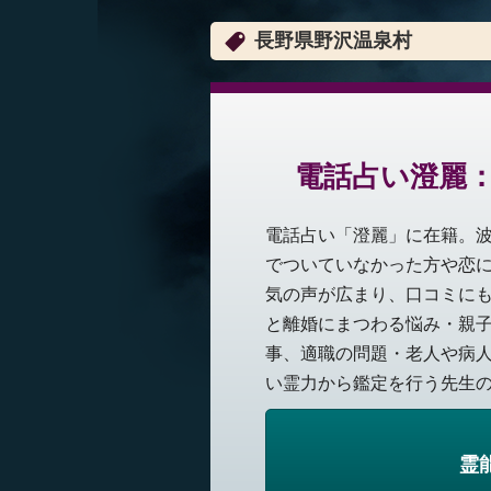
長野県野沢温泉村
電話占い澄麗
電話占い「澄麗」に在籍。
でついていなかった方や恋
気の声が広まり、口コミに
と離婚にまつわる悩み・親
事、適職の問題・老人や病
い霊力から鑑定を行う先生の魅
霊