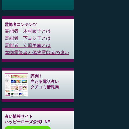
霊能者コンテンツ
霊能者 木村藤子とは
霊能者 下ヨシ子とは
霊能者 立原美幸とは
本物霊能者と偽物霊能者の違い
評判！
当たる電話占い
クチコミ情報局
占い情報サイト
ハッピーローズ公式LINE