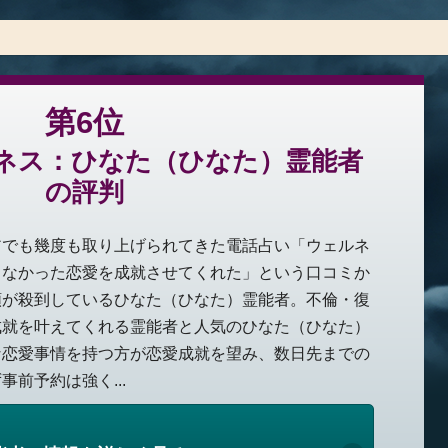
第6位
ネス：ひなた（ひなた）霊能者
の評判
アでも幾度も取り上げられてきた電話占い「ウェルネ
きなかった恋愛を成就させてくれた」という口コミか
頼が殺到しているひなた（ひなた）霊能者。不倫・復
成就を叶えてくれる霊能者と人気のひなた（ひなた）
な恋愛事情を持つ方が恋愛成就を望み、数日先までの
前予約は強く...