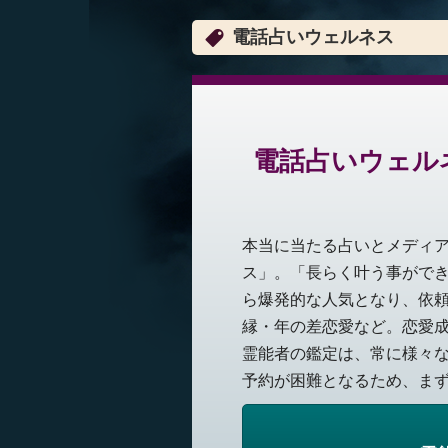
電話占いウェルネス
電話占いウェル
本当に当たる占いとメディ
ス」。「長らく叶う事がで
ら爆発的な人気となり、依
縁・年の差恋愛など。恋愛
霊能者の鑑定は、常に様々
予約が困難となるため、まず事