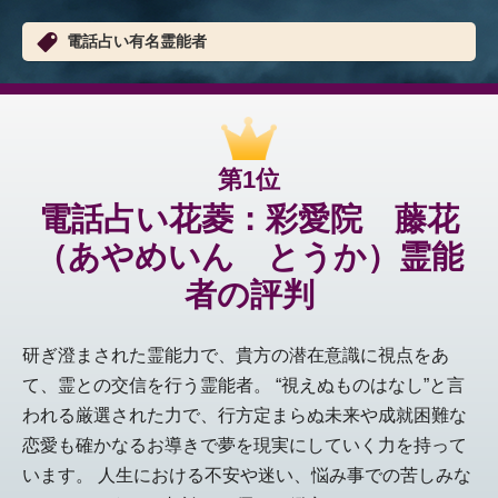
電話占い有名霊能者
第1位
電話占い花菱：彩愛院 藤花
（あやめいん とうか）霊能
者の評判
研ぎ澄まされた霊能力で、貴方の潜在意識に視点をあ
て、霊との交信を行う霊能者。 “視えぬものはなし”と言
われる厳選された力で、行方定まらぬ未来や成就困難な
恋愛も確かなるお導きで夢を現実にしていく力を持って
います。 人生における不安や迷い、悩み事での苦しみな