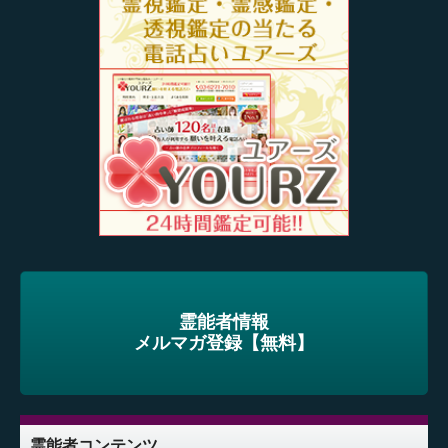
ゲ
ー
シ
ョ
ン
霊能者情報
メルマガ登録【無料】
霊能者コンテンツ