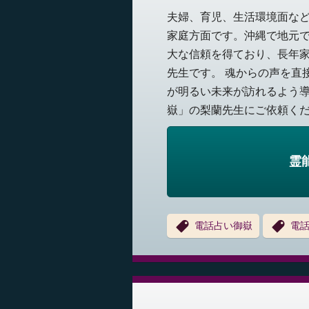
夫婦、育児、生活環境面な
家庭方面です。沖縄で地元
大な信頼を得ており、長年
先生です。 魂からの声を直
が明るい未来が訪れるよう
嶽」の梨蘭先生にご依頼くださ
霊
電話占い御嶽
電