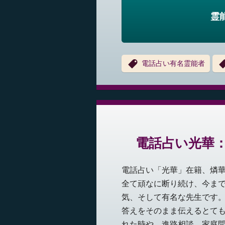
霊
電話占い有名霊能者
電話占い光華
電話占い「光華」在籍、燐
全て頑なに断り続け、今ま
気、そして有名な先生です
答えをそのまま伝えるとて
れた時や、進路相談、家庭