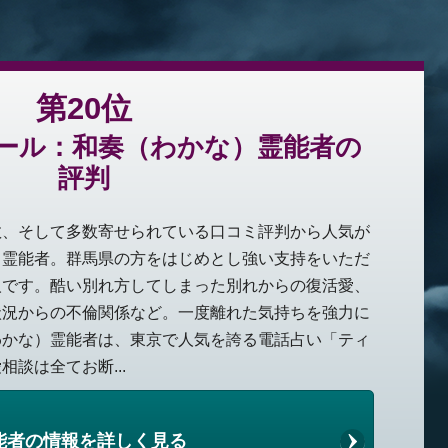
第20位
ール：和奏（わかな）霊能者の
評判
数、そして多数寄せられている口コミ評判から人気が
）霊能者。群馬県の方をはじめとし強い支持をいただ
人です。酷い別れ方してしまった別れからの復活愛、
状況からの不倫関係など。一度離れた気持ちを強力に
わかな）霊能者は、東京で人気を誇る電話占い「ティ
談は全てお断...
能者の情報を詳しく見る