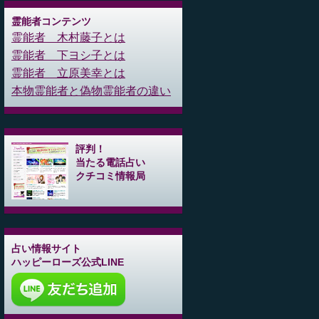
霊能者コンテンツ
霊能者 木村藤子とは
霊能者 下ヨシ子とは
霊能者 立原美幸とは
本物霊能者と偽物霊能者の違い
評判！
当たる電話占い
クチコミ情報局
占い情報サイト
ハッピーローズ公式LINE