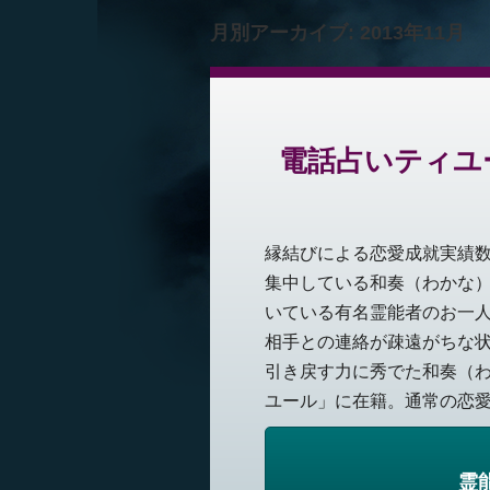
月別アーカイブ:
2013年11月
電話占いティユ
縁結びによる恋愛成就実績
集中している和奏（わかな
いている有名霊能者のお一
相手との連絡が疎遠がちな
引き戻す力に秀でた和奏（
ユール」に在籍。通常の恋愛相
霊