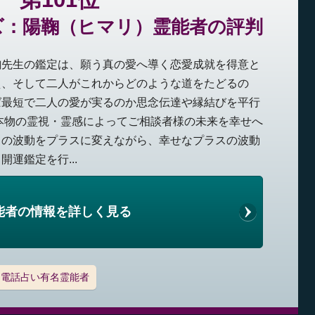
ズ：陽鞠（ヒマリ）霊能者の評判
鞠先生の鑑定は、願う真の愛へ導く恋愛成就を得意と
え、そして二人がこれからどのような道をたどるの
ば最短で二人の愛が実るのか思念伝達や縁結びを平行
本物の霊視・霊感によってご相談者様の未来を幸せへ
スの波動をプラスに変えながら、幸せなプラスの波動
運鑑定を行...
能者の情報を詳しく見る
電話占い有名霊能者