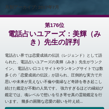
月別アーカイブ:
2017年7月
第176位
電話占いユアーズ：美輝（み
き）先生の評判
電話占い界では恋愛成就の伝説（レジェンド）として語
られた、電話占いユアーズの美輝（みき）先生がランク
イン。 電話占い口コミサイトやランキングサイトでは数
多くの「恋愛成就の伝説」が語られ、圧倒的な実力で片
思いや未来が見えない不倫や復縁など奇跡を巻き起こし
続けた鑑定が不動の人気です。 強力すぎるほどの縁結び
鑑定では、魂レベルで想いを引き寄せ真の霊能鑑定を行
います。 幾多の困難な恋愛の願いを叶え続...