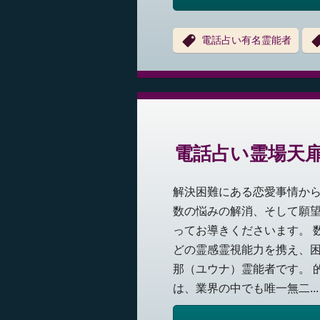
電話占い有名霊能者
電話占い霊場天
解決困難にある恋愛事情か
数の悩みの解消、そして願
ってお導きくださいます。 
どの霊感霊視能力を携え、
那（ユウナ）霊能者です。 
は、業界の中でも唯一無二...