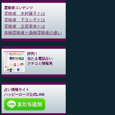
霊能者コンテンツ
霊能者 木村藤子とは
霊能者 下ヨシ子とは
霊能者 立原美幸とは
本物霊能者と偽物霊能者の違い
評判！
当たる電話占い
クチコミ情報局
占い情報サイト
ハッピーローズ公式LINE