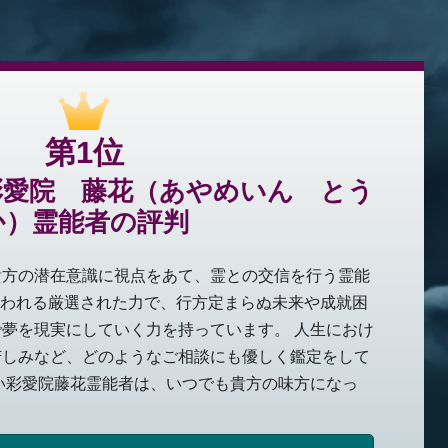
第1位
彩愛院 藤花（あやめいん とう
か）霊能者の評判
貴方の潜在意識に視点をあて、霊との交信を行う霊能
と言われる厳選された力で、行方定まらぬ未来や成就困
夢を現実にしていく力を持っています。 人生におけ
苦しみなど、どのようなご相談にも優しく鑑定をして
い彩愛院藤花霊能者は、いつでも貴方の味方になっ