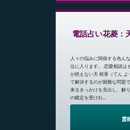
電話占い花菱：天
人々の悩みに関係する色ん
位に入ります。 恋愛相談は
が絶えない天 桜香（てん 
て解決するのが困難な問題
来るきっかけを見出し、解り
の鑑定を受けれ...
霊