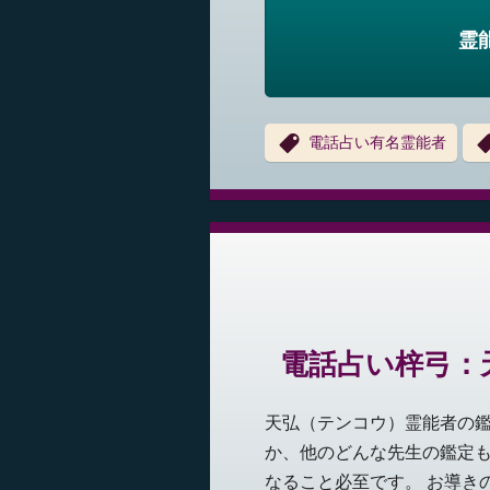
霊
電話占い有名霊能者
電話占い梓弓：
天弘（テンコウ）霊能者の
か、他のどんな先生の鑑定
なること必至です。 お導き