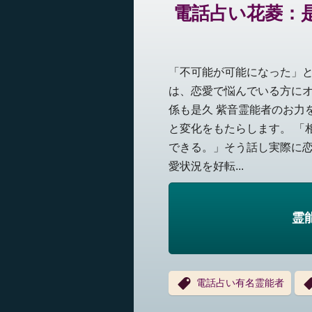
電話占い花菱：是
「不可能が可能になった」と
は、恋愛で悩んでいる方にオ
係も是久 紫音霊能者のお力
と変化をもたらします。 「
できる。」そう話し実際に恋
愛状況を好転...
霊
電話占い有名霊能者