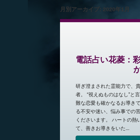
月別アーカイブ:
2020年1月
電話占い花菱：
研ぎ澄まされた霊能力で、
者。 “視えぬものはなし”
難な恋愛も確かなるお導きで
る不安や迷い、悩み事での
くださいます。 ハートの熱
て、善きお導きをいた...