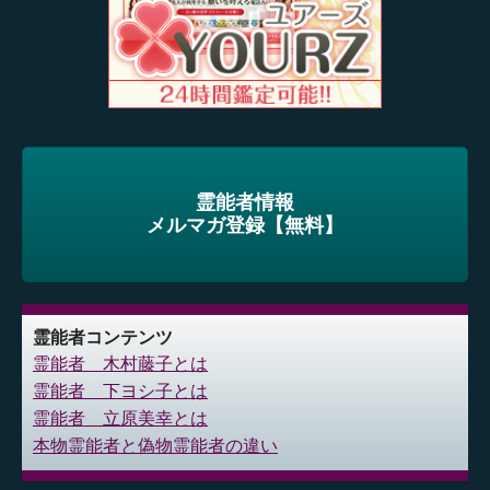
霊能者情報
メルマガ登録【無料】
霊能者コンテンツ
霊能者 木村藤子とは
霊能者 下ヨシ子とは
霊能者 立原美幸とは
本物霊能者と偽物霊能者の違い