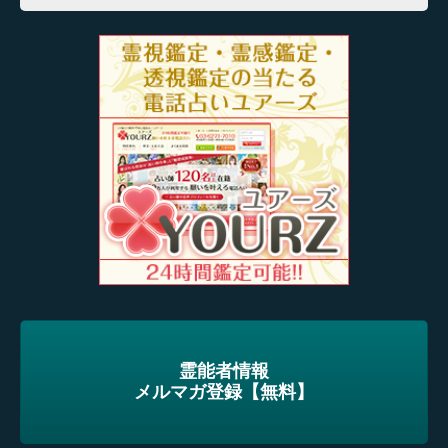
稿
ナ
ビ
ゲ
ー
シ
ョ
ン
霊能者情報
メルマガ登録【無料】