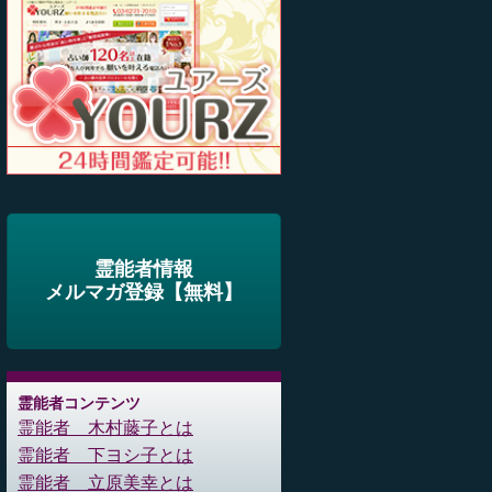
霊能者情報
メルマガ登録【無料】
霊能者コンテンツ
霊能者 木村藤子とは
霊能者 下ヨシ子とは
霊能者 立原美幸とは