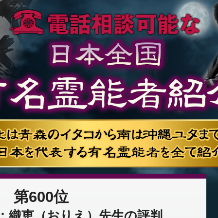
第600位
：織恵（おりえ）先生の評判