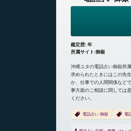
鑑定歴: 年
所属サイト:御嶽
沖縄ユタの電話占い御嶽所
求められたときにはこの先
か、仕事での人間関係など
事方面のご相談に関しては
ください。
電話占い 御嶽
電
投