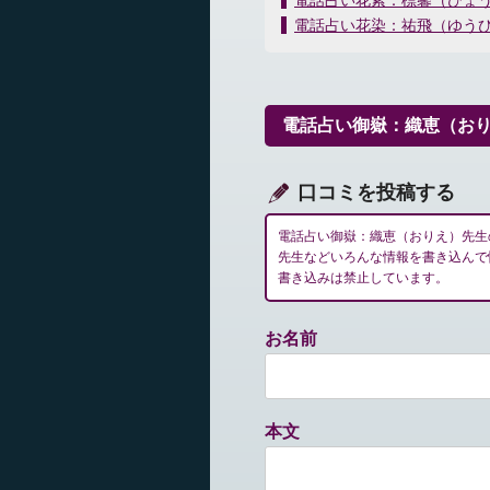
電話占い花紫：標馨（ひょ
稿
電話占い花染：祐飛（ゆう
ナ
ビ
ゲ
ー
電話占い御嶽：織恵（お
シ
ョ
ン
口コミを投稿する
電話占い御嶽：織恵（おりえ）先生
先生などいろんな情報を書き込んで
書き込みは禁止しています。
お名前
本文