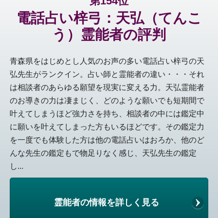
第154位
電話占い梓弓：天弘（てんこ
う）霊能者の評判
青森県をはじめとし人気のお声の多い電話占い梓弓の天
弘先生がランクイン。占い師と霊能者の違い・・・それ
は相談者のあらゆる願望を現実に変える力。天弘霊能者
のお導きの力は凄まじく、どのような願いでも短期間で
叶えてしまうほど強力さを持ち、相談者の中には鑑定中
に願いを叶えてしまった方もいるほどです。その鑑定力
を一度でも体験した方は他の電話占いはおろか、他のど
んな先生の鑑定もで物足りなく感じ、天弘先生の鑑定
し...
霊能者の情報を詳しく見る