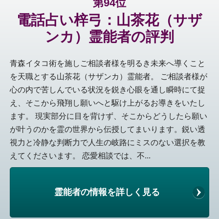
第94位
電話占い梓弓：山茶花（サザ
ンカ）霊能者の評判
青森イタコ術を施しご相談者様を明るき未来へ導くこと
を天職とする山茶花（サザンカ）霊能者。 ご相談者様が
心の内で苦しんでいる状況を鋭き心眼を通し瞬時にて捉
え、そこから飛翔し願いへと駆け上がるお導きをいたし
ます。 現実部分に目を背けず、そこからどうしたら願い
が叶うのかを霊の世界から伝授してまいります。鋭い透
視力と冷静な判断力で人生の岐路にミスのない選択を教
えてくださいます。 恋愛相談では、不...
霊能者の情報を詳しく見る