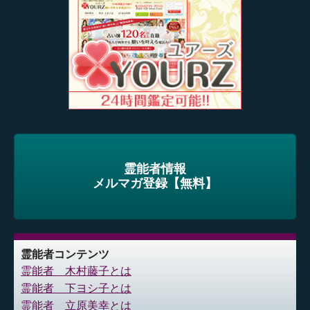
ョ
ン
霊能者情報
メルマガ登録【無料】
霊能者コンテンツ
霊能者 木村藤子とは
霊能者 下ヨシ子とは
霊能者 立原美幸とは