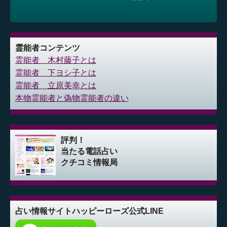
霊能者コンテンツ
霊能者 木村藤子とは
霊能者 下ヨシ子とは
霊能者 立原美幸とは
本物霊能者と偽物霊能者の違い
評判！
当たる電話占い
クチコミ情報局
占い情報サイト
ハッピーローズ公式LINE