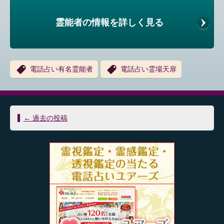
霊能者の情報を詳しく見る
電話占い有名霊能者
電話占い霊場天扉
投
←
過去の投稿
稿
ナ
ビ
ゲ
ー
シ
ョ
ン