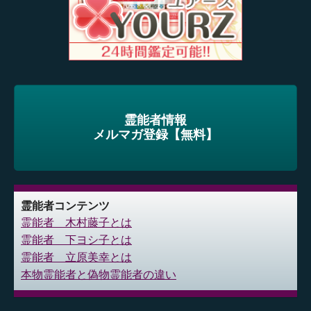
霊能者情報
メルマガ登録【無料】
霊能者コンテンツ
霊能者 木村藤子とは
霊能者 下ヨシ子とは
霊能者 立原美幸とは
本物霊能者と偽物霊能者の違い