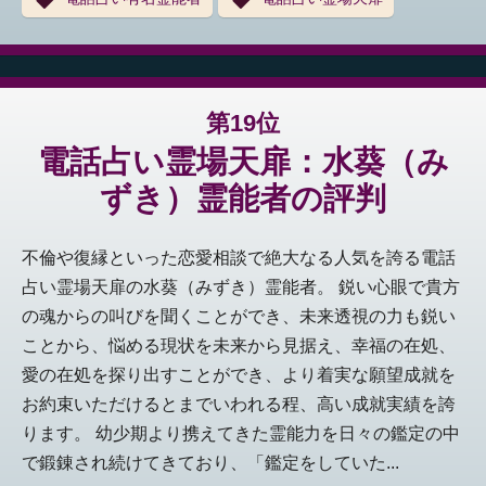
第19位
電話占い霊場天扉：水葵（み
ずき）霊能者の評判
不倫や復縁といった恋愛相談で絶大なる人気を誇る電話
占い霊場天扉の水葵（みずき）霊能者。 鋭い心眼で貴方
の魂からの叫びを聞くことができ、未来透視の力も鋭い
ことから、悩める現状を未来から見据え、幸福の在処、
愛の在処を探り出すことができ、より着実な願望成就を
お約束いただけるとまでいわれる程、高い成就実績を誇
ります。 幼少期より携えてきた霊能力を日々の鑑定の中
で鍛錬され続けてきており、「鑑定をしていた...