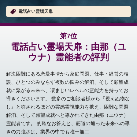
電話占い霊場天扉
第7位
電話占い霊場天扉：由那（ユ
ウナ）霊能者の評判
解決困難にある恋愛事情から家庭問題、仕事・経営の相
談、ひとつのみならず複数の悩みの解消、そして願望成
就に繋がる未来へ、凄まじいレベルの霊能力を持ってお
導きくださいます。 数多のご相談者様から『視えぬ物な
し』と称されるほどの霊感霊視能力を携え、困難な問題
解消、そして願望成就へと導かれてきた由那（ユウナ）
霊能者です。 的確なお答えと、筋道の通った未来への導
きの力強さは、業界の中でも唯一無二...