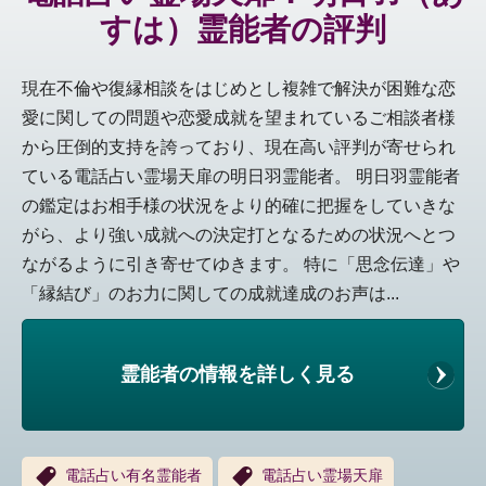
すは）霊能者の評判
現在不倫や復縁相談をはじめとし複雑で解決が困難な恋
愛に関しての問題や恋愛成就を望まれているご相談者様
から圧倒的支持を誇っており、現在高い評判が寄せられ
ている電話占い霊場天扉の明日羽霊能者。 明日羽霊能者
の鑑定はお相手様の状況をより的確に把握をしていきな
がら、より強い成就への決定打となるための状況へとつ
ながるように引き寄せてゆきます。 特に「思念伝達」や
「縁結び」のお力に関しての成就達成のお声は...
霊能者の情報を詳しく見る
電話占い有名霊能者
電話占い霊場天扉