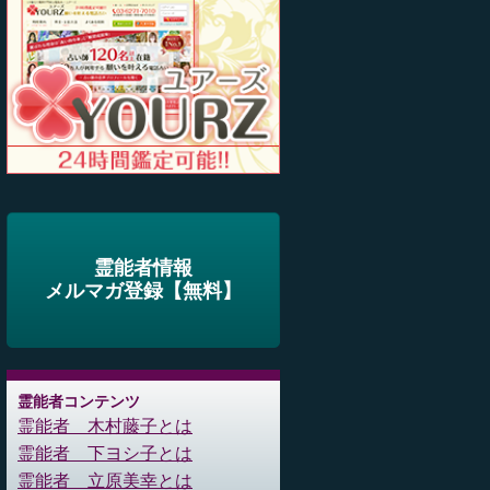
霊能者情報
メルマガ登録【無料】
霊能者コンテンツ
霊能者 木村藤子とは
霊能者 下ヨシ子とは
霊能者 立原美幸とは