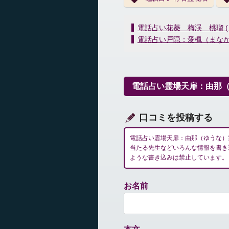
投
電話占い花菱 梅渓 桃瑠 
稿
電話占い戸隠：愛楓（まな
ナ
ビ
ゲ
ー
電話占い霊場天扉：由那
シ
ョ
ン
口コミを投稿する
電話占い霊場天扉：由那（ゆうな）
当たる先生などいろんな情報を書き
ような書き込みは禁止しています。
お名前