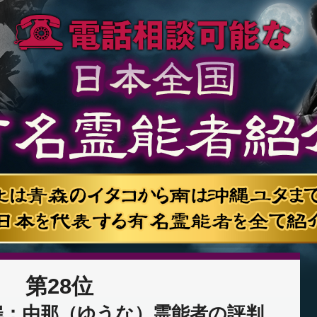
第28位
扉：由那（ゆうな）霊能者の評判