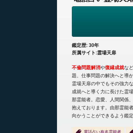
鑑定歴: 30年
所属サイト:霊場天扉
不倫問題解消
や
復縁成就
な
題、仕事問題の解決へと導
霊場天扉の中でもその強力
成就へと導く力に長けた霊
那霊能者。恋愛、人間関係
抱えております。由那霊能
向かうことができるよう鑑
電話占い有名霊能者