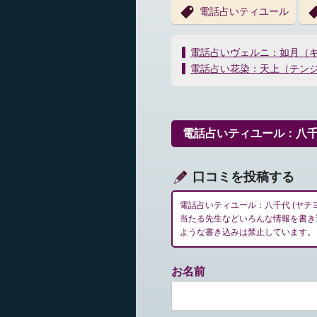
電話占いティユール
投
電話占いヴェルニ：如月（
稿
電話占い花染：天上（テン
ナ
ビ
ゲ
ー
電話占いティユール：八千代
シ
ョ
ン
口コミを投稿する
電話占いティユール：八千代 (ヤチ
当たる先生などいろんな情報を書き
ような書き込みは禁止しています。
お名前