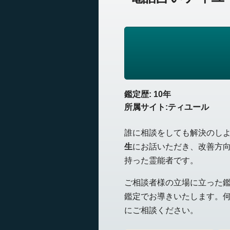
鑑定歴: 10年
所属サイト:ティユール
誰に相談をしても解決のし
生
にお話いただき、改善方
持った霊能者です。
ご相談者様の立場に立った
鑑定でお導きいたします。
にご相談ください。