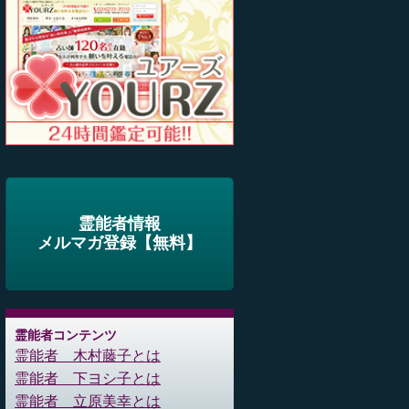
霊能者情報
メルマガ登録【無料】
霊能者コンテンツ
霊能者 木村藤子とは
霊能者 下ヨシ子とは
霊能者 立原美幸とは