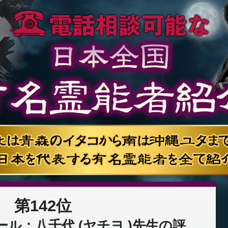
第142位
ル：八千代 (ヤチヨ )先生の評