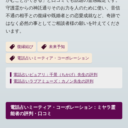
かむことができる」と口コミでも話題の霊感鑑定です。
守護霊からの神託通りそのお力を人のために使い、音信
不通の相手との復縁や既婚者との恋愛成就など、奇跡で
はなく必然の事としてご相談者様の願いを叶えてくださ
います。
復縁結び
未来予知
電話占いミーティア・コーポレーション
投
電話占いピュアリ：千景（ちかげ）先生の評判
稿
電話占いラブアミューズ：カノン先生の評判
ナ
ビ
ゲ
ー
電話占いミーティア・コーポレーション：ミヤラ霊
シ
能者の評判・口コミ
ョ
ン