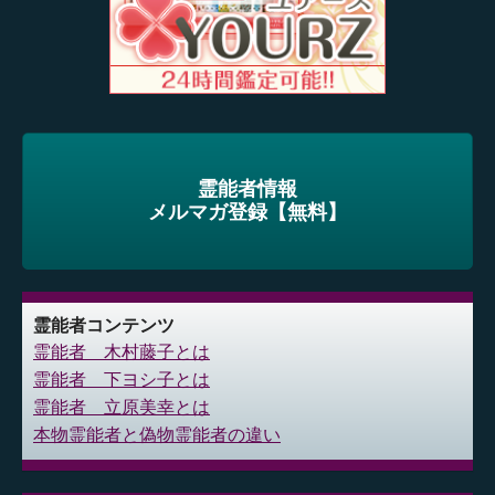
霊能者情報
メルマガ登録【無料】
霊能者コンテンツ
霊能者 木村藤子とは
霊能者 下ヨシ子とは
霊能者 立原美幸とは
本物霊能者と偽物霊能者の違い