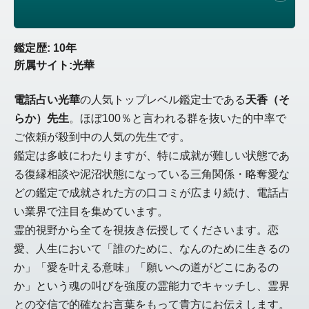
鑑定歴: 10年
所属サイト:光華
電話占い光華
の人気トップレベル鑑定士である
天香（そ
らか）先生
。ほぼ100％と言われる群を抜いた的中率で
ご依頼が殺到中の人気の先生です。
鑑定は多岐にわたりますが、特に成就が難しい状態であ
る復縁相談や泥沼状態になっている三角関係・略奪愛な
どの鑑定で成就された方の口コミが広まり続け、電話占
い業界で注目を集めています。
霊的視野から全てを視抜き伝授してくださいます。恋
愛、人生において「誰のために、なんのために生きるの
か」「愛を叶える意味」「願いへの道がどこにあるの
か」という魂の叫びを強度の霊能力でキャッチし、霊界
との交信で的確なお言葉をもって貴方にお伝えします。