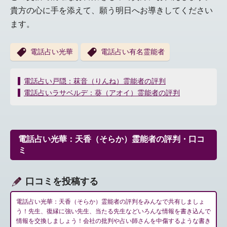
貴方の心に手を添えて、願う明日へお導きしてください
ます。
電話占い光華
電話占い有名霊能者
投
電話占い戸隠：菻音（りんね）霊能者の評判
稿
電話占いラサベルデ：葵（アオイ）霊能者の評判
ナ
ビ
ゲ
ー
電話占い光華：天香（そらか）霊能者の評判・口コ
シ
ミ
ョ
ン
口コミを投稿する
電話占い光華：天香（そらか）霊能者の評判をみんなで共有しましょ
う！先生、復縁に強い先生、当たる先生などいろんな情報を書き込んで
情報を交換しましょう！会社の批判や占い師さんを中傷するような書き