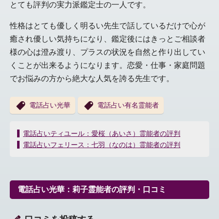
とても評判の実力派鑑定士の一人です。
性格はとても優しく明るい先生で話しているだけで心が
癒され優しい気持ちになり、鑑定後にはきっとご相談者
様の心は澄み渡り、プラスの状況を自然と作り出してい
くことが出来るようになります。恋愛・仕事・家庭問題
でお悩みの方から絶大な人気を誇る先生です。
電話占い光華
電話占い有名霊能者
投
電話占いティユール：愛桜（あいさ）霊能者の評判
稿
電話占いフェリース：七羽（なのは）霊能者の評判
ナ
ビ
ゲ
ー
電話占い光華：莉子霊能者の評判・口コミ
シ
ョ
ン