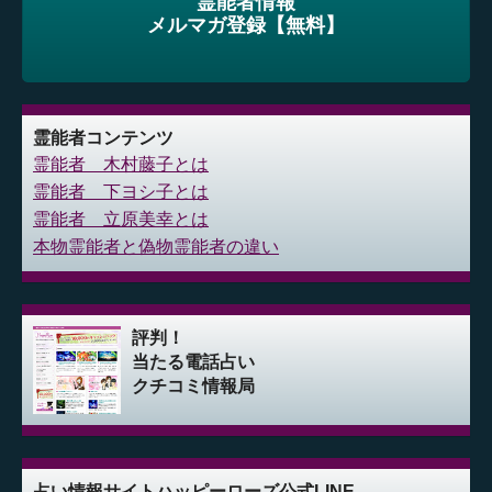
霊能者情報
メルマガ登録【無料】
霊能者コンテンツ
霊能者 木村藤子とは
霊能者 下ヨシ子とは
霊能者 立原美幸とは
本物霊能者と偽物霊能者の違い
評判！
当たる電話占い
クチコミ情報局
占い情報サイト
ハッピーローズ公式LINE