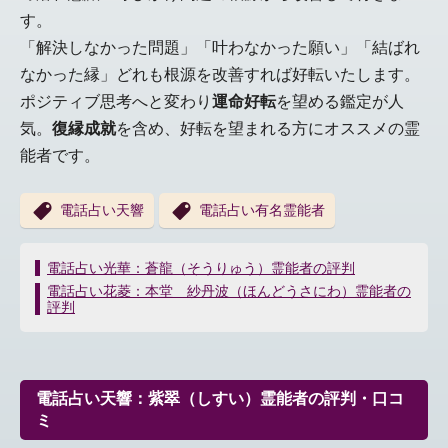
す。
「解決しなかった問題」「叶わなかった願い」「結ばれ
なかった縁」どれも根源を改善すれば好転いたします。
ポジティブ思考へと変わり
運命好転
を望める鑑定が人
気。
復縁成就
を含め、好転を望まれる方にオススメの霊
能者です。
電話占い天響
電話占い有名霊能者
投
電話占い光華：蒼龍（そうりゅう）霊能者の評判
稿
電話占い花菱：本堂 紗丹波（ほんどうさにわ）霊能者の
ナ
評判
ビ
ゲ
ー
シ
電話占い天響：紫翠（しすい）霊能者の評判・口コ
ョ
ミ
ン