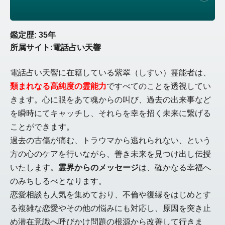
鑑定歴: 35年
所属サイト:電話占い天響
電話占い天響に在籍している紫翠（しすい）霊能者は、
類まれなる高純度の霊能力
ですべてのことを透視してい
きます。心に眼をあて魂からの叫び、過去の出来事など
を瞬時にてキャッチし、それらを幸を招く未来に繋げる
ことができます。
過去の古傷が痛む、トラウマから逃れられない、という
方の心のケアを行いながら、善き未来を見つけ出し伝授
いたします。
霊界からのメッセージ
は、確かなる幸福へ
のみちしるべとなります。
恋愛相談も人気を集めており、不倫や復縁をはじめとす
る複雑な恋愛やその他の悩みにも対応し、原因を突き止
め潜在意識へ呼びかけ問題の根源から改善して行きま