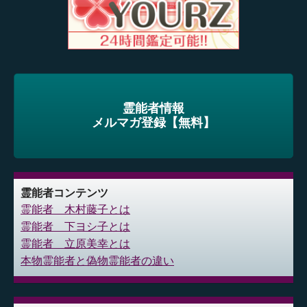
霊能者情報
メルマガ登録【無料】
霊能者コンテンツ
霊能者 木村藤子とは
霊能者 下ヨシ子とは
霊能者 立原美幸とは
本物霊能者と偽物霊能者の違い