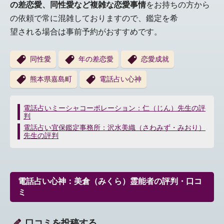
の差恋愛、同性愛など複雑な恋愛事情
をお持ちの方から
の依頼で常に混雑しておりますので、鑑定を希
望される場合は事前予約がおすすめです。
同性愛
年の差恋愛
恋愛成就
熊本県嘉島町
電話占い心神
投
電話占いミーシャコーポレーション：仁（じん）先生の評
判
稿
ナ
電話占い宜保鑑定事務所：沢水美織（さわみず・みおり）
先生の評判
ビ
ゲ
ー
シ
電話占い心神：美倉（みくら）霊能者の評判・口コ
ョ
ミ
ン
口コミを投稿する