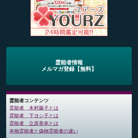
霊能者情報
メルマガ登録【無料】
霊能者コンテンツ
霊能者 木村藤子とは
霊能者 下ヨシ子とは
霊能者 立原美幸とは
本物霊能者と偽物霊能者の違い