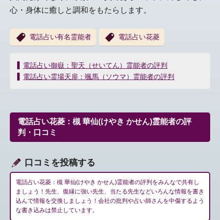
心・身体に癒しと調和をもたらします。
電話占い有名霊能者
電話占い花菱
投
電話占い御嶽：聖天（せいてん）霊能者の評判
稿
電話占い霊場天扉：颯馬（ソウマ）霊能者の評判
ナ
ビ
ゲ
ー
電話占い花菱：槻 華仙(けやき かせん)霊能者の評
シ
判・口コミ
ョ
ン
口コミを投稿する
電話占い花菱：槻 華仙(けやき かせん)霊能者の評判をみんなで共有し
ましょう！先生、復縁に強い先生、当たる先生などいろんな情報を書き
込んで情報を交換しましょう！会社の批判や占い師さんを中傷するよう
な書き込みは禁止しています。