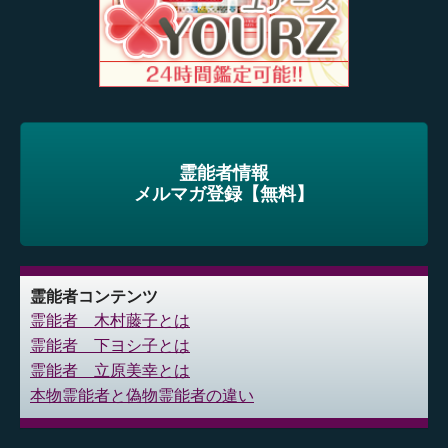
霊能者情報
メルマガ登録【無料】
霊能者コンテンツ
霊能者 木村藤子とは
霊能者 下ヨシ子とは
霊能者 立原美幸とは
本物霊能者と偽物霊能者の違い