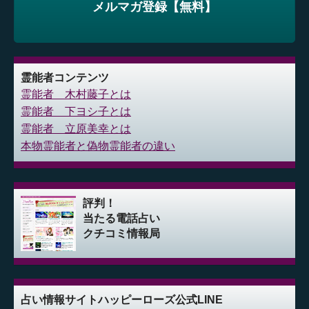
メルマガ登録【無料】
霊能者コンテンツ
霊能者 木村藤子とは
霊能者 下ヨシ子とは
霊能者 立原美幸とは
本物霊能者と偽物霊能者の違い
評判！
当たる電話占い
クチコミ情報局
占い情報サイト
ハッピーローズ公式LINE