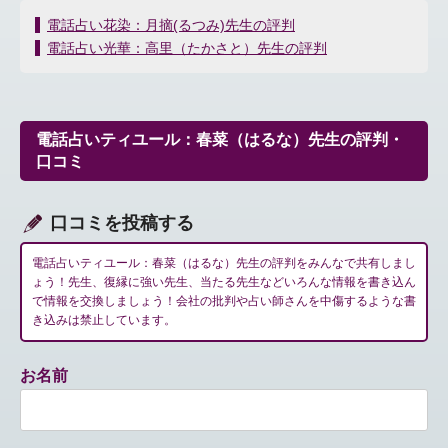
投
電話占い花染：月摘(るつみ)先生の評判
稿
電話占い光華：高里（たかさと）先生の評判
ナ
ビ
ゲ
ー
電話占いティユール：春菜（はるな）先生の評判・
シ
口コミ
ョ
ン
口コミを投稿する
電話占いティユール：春菜（はるな）先生の評判をみんなで共有しまし
ょう！先生、復縁に強い先生、当たる先生などいろんな情報を書き込ん
で情報を交換しましょう！会社の批判や占い師さんを中傷するような書
き込みは禁止しています。
お名前