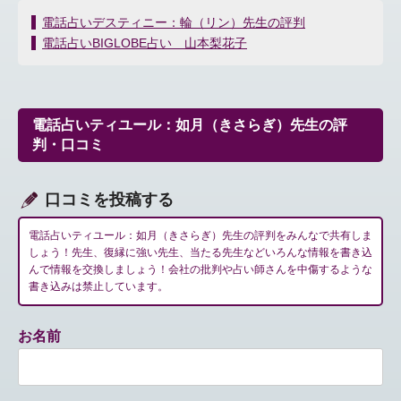
投
電話占いデスティニー：輪（リン）先生の評判
稿
電話占いBIGLOBE占い 山本梨花子
ナ
ビ
ゲ
ー
電話占いティユール：如月（きさらぎ）先生の評
シ
判・口コミ
ョ
ン
口コミを投稿する
電話占いティユール：如月（きさらぎ）先生の評判をみんなで共有しま
しょう！先生、復縁に強い先生、当たる先生などいろんな情報を書き込
んで情報を交換しましょう！会社の批判や占い師さんを中傷するような
書き込みは禁止しています。
お名前