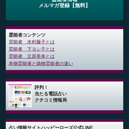
メルマガ登録【無料】
霊能者コンテンツ
霊能者 木村藤子とは
霊能者 下ヨシ子とは
霊能者 立原美幸とは
本物霊能者と偽物霊能者の違い
評判！
当たる電話占い
クチコミ情報局
占い情報サイト
ハッピーローズ公式LINE