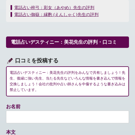
投
電話占い梓弓：彩女（あやめ）先生の評判
稿
電話占い御嶽：縁酌 (えんしゃく)先生の評判
ナ
ビ
ゲ
ー
電話占いデスティニー：美花先生の評判・口コミ
シ
ョ
ン
口コミを投稿する
電話占いデスティニー：美花先生の評判をみんなで共有しましょう！先
生、復縁に強い先生、当たる先生などいろんな情報を書き込んで情報を
交換しましょう！会社の批判や占い師さんを中傷するような書き込みは
禁止しています。
お名前
本文