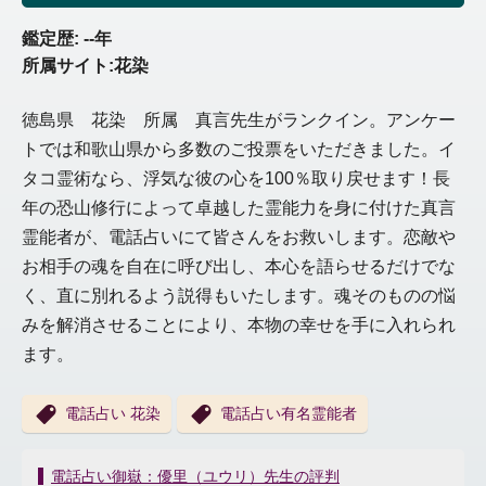
鑑定歴: --年
所属サイト:花染
徳島県 花染 所属 真言先生がランクイン。アンケー
トでは和歌山県から多数のご投票をいただきました。イ
タコ霊術なら、浮気な彼の心を100％取り戻せます！長
年の恐山修行によって卓越した霊能力を身に付けた真言
霊能者が、電話占いにて皆さんをお救いします。恋敵や
お相手の魂を自在に呼び出し、本心を語らせるだけでな
く、直に別れるよう説得もいたします。魂そのものの悩
みを解消させることにより、本物の幸せを手に入れられ
ます。
電話占い 花染
電話占い有名霊能者
投
電話占い御嶽：優里（ユウリ）先生の評判