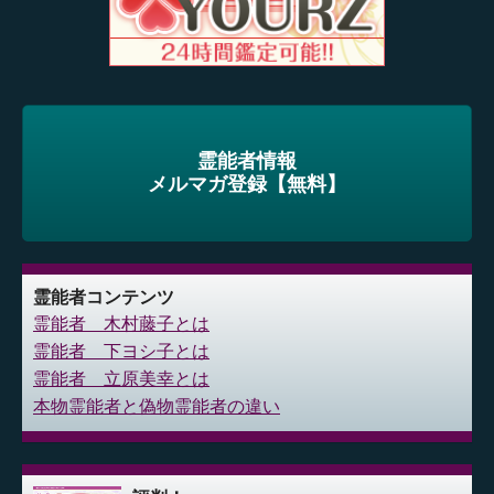
霊能者情報
メルマガ登録【無料】
霊能者コンテンツ
霊能者 木村藤子とは
霊能者 下ヨシ子とは
霊能者 立原美幸とは
本物霊能者と偽物霊能者の違い