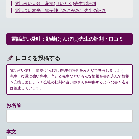
投
電話占い天歌：花篤(けいとく)先生の評判
稿
電話占い本光：御子神（みこがみ）先生の評判
ナ
ビ
ゲ
ー
電話占い愛叶：顕菱(けんびし)先生の評判・口コミ
シ
ョ
ン
口コミを投稿する
電話占い愛叶：顕菱(けんびし)先生の評判をみんなで共有しましょう！
先生、復縁に強い先生、当たる先生などいろんな情報を書き込んで情報
を交換しましょう！会社の批判や占い師さんを中傷するような書き込み
は禁止しています。
お名前
本文