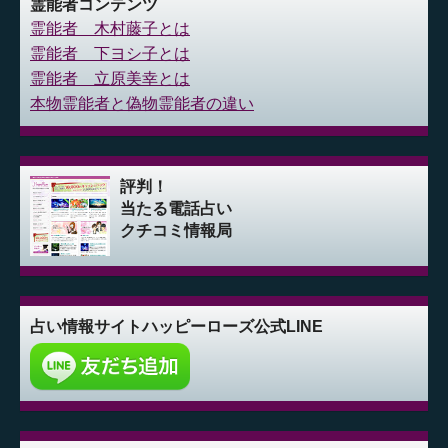
霊能者コンテンツ
霊能者 木村藤子とは
霊能者 下ヨシ子とは
霊能者 立原美幸とは
本物霊能者と偽物霊能者の違い
評判！
当たる電話占い
クチコミ情報局
占い情報サイト
ハッピーローズ公式LINE