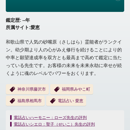
鑑定歴: --年
所属サイト:愛恵
和歌山県で人気の砂嘴原（さしはら）霊能者がランクイ
ン。幼少期より人の心がみえ修行を続けることにより的
中率と願望達成率を双方とも最高まで高めて鑑定に当た
っている先生です。お客様の未来を未来永劫に幸せが続
くように魂のレベルでパワーをおくります。
神奈川県藤沢市
福岡県みやこ町
福島県相馬市
電話占い 愛恵
投
電話占いハーモニー：ローズ先生の評判
稿
電話占いシエロ：聖子（せいこ）先生の評判
ナ