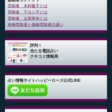
霊能者 木村藤子とは
霊能者 下ヨシ子とは
霊能者 立原美幸とは
本物霊能者と偽物霊能者の違い
評判！
当たる電話占い
クチコミ情報局
占い情報サイト
ハッピーローズ公式LINE