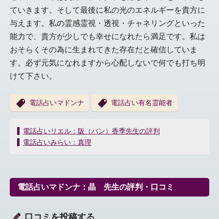
ていきます。そして最後に私の光のエネルギーを貴方に
与えます。私の霊感霊視・透視・チャネリングといった
能力で、貴方が少しでも幸せになれたら満足です。私は
おそらくその為に生まれてきた存在だと確信していま
す。必ず元気になれますから心配しないで何でも打ち明
けて下さい。
電話占いマドンナ
電話占い有名霊能者
投
電話占いリエル：阪（バン）香季先生の評判
稿
電話占いみらい：真理
ナ
ビ
ゲ
ー
電話占いマドンナ：晶 先生の評判・口コミ
シ
ョ
ン
口コミを投稿する