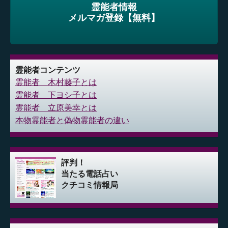
霊能者情報
メルマガ登録【無料】
霊能者コンテンツ
霊能者 木村藤子とは
霊能者 下ヨシ子とは
霊能者 立原美幸とは
本物霊能者と偽物霊能者の違い
評判！
当たる電話占い
クチコミ情報局