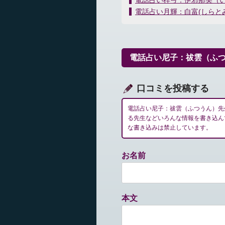
電話占い梓弓：伊邪那美（
稿
電話占い月輝：白富(しらとみ
ナ
ビ
ゲ
ー
電話占い尼子：祓雲（ふ
シ
ョ
ン
口コミを投稿する
電話占い尼子：祓雲（ふつうん）先
る先生などいろんな情報を書き込ん
な書き込みは禁止しています。
お名前
本文