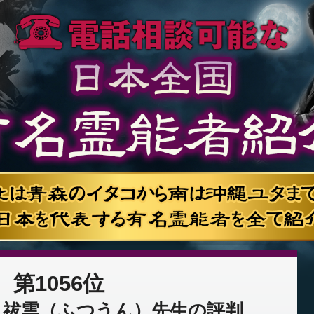
第1056位
：祓雲（ふつうん）先生の評判