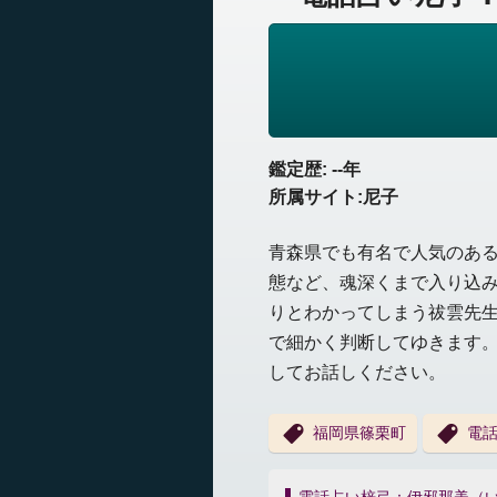
鑑定歴: --年
所属サイト:尼子
青森県でも有名で人気のあ
態など、魂深くまで入り込
りとわかってしまう祓雲先
で細かく判断してゆきます
してお話しください。
福岡県篠栗町
電話
投