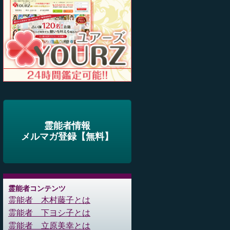
霊能者情報
メルマガ登録【無料】
霊能者コンテンツ
霊能者 木村藤子とは
霊能者 下ヨシ子とは
霊能者 立原美幸とは