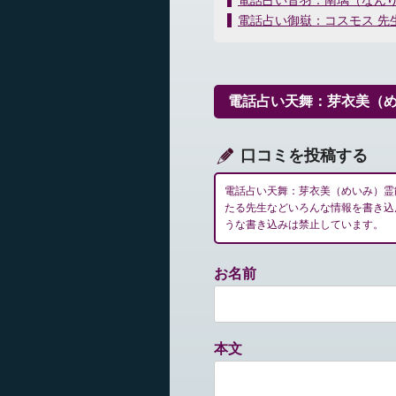
電話占い音羽：南璃（なん
稿
電話占い御嶽：コスモス 先
ナ
ビ
ゲ
ー
電話占い天舞：芽衣美（
シ
ョ
ン
口コミを投稿する
電話占い天舞：芽衣美（めいみ）霊
たる先生などいろんな情報を書き込
うな書き込みは禁止しています。
お名前
本文