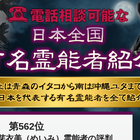
第562位
芽衣美（めいみ）霊能者の評判