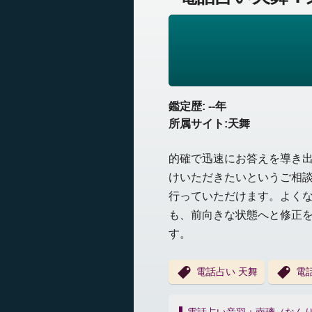
鑑定歴: --年
所属サイト:天舞
的確で迅速にお答えを導き
けいただきたいというご相
行っていただけます。よく
も、前向きな状態へと修正
す。
電話占い 天舞
電
投