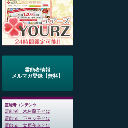
霊能者情報
メルマガ登録【無料】
霊能者コンテンツ
霊能者 木村藤子とは
霊能者 下ヨシ子とは
霊能者 立原美幸とは