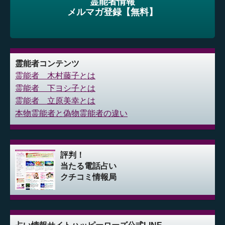
霊能者情報
メルマガ登録【無料】
霊能者コンテンツ
霊能者 木村藤子とは
霊能者 下ヨシ子とは
霊能者 立原美幸とは
本物霊能者と偽物霊能者の違い
評判！
当たる電話占い
クチコミ情報局