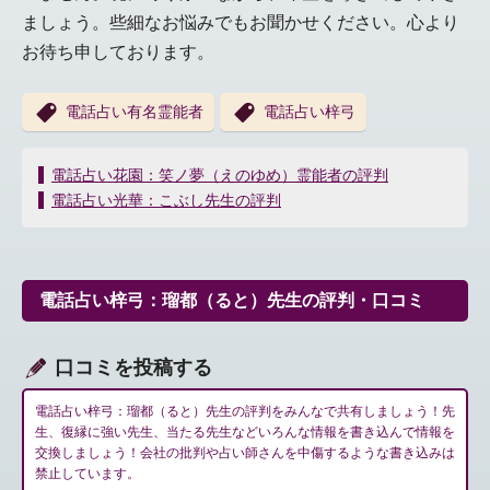
ましょう。些細なお悩みでもお聞かせください。心より
お待ち申しております。
電話占い有名霊能者
電話占い梓弓
投
電話占い花園：笑ノ夢（えのゆめ）霊能者の評判
稿
電話占い光華：こぶし先生の評判
ナ
ビ
ゲ
ー
電話占い梓弓：瑠都（ると）先生の評判・口コミ
シ
ョ
ン
口コミを投稿する
電話占い梓弓：瑠都（ると）先生の評判をみんなで共有しましょう！先
生、復縁に強い先生、当たる先生などいろんな情報を書き込んで情報を
交換しましょう！会社の批判や占い師さんを中傷するような書き込みは
禁止しています。