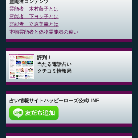
霊能者コンテンツ
霊能者 木村藤子とは
霊能者 下ヨシ子とは
霊能者 立原美幸とは
本物霊能者と偽物霊能者の違い
評判！
当たる電話占い
クチコミ情報局
占い情報サイト
ハッピーローズ公式LINE