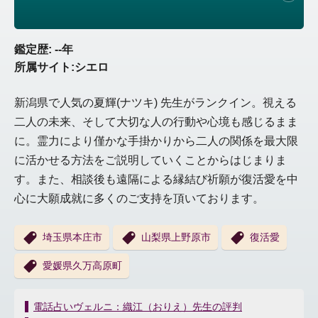
鑑定歴: --年
所属サイト:シエロ
新潟県で人気の夏輝(ナツキ) 先生がランクイン。視える
二人の未来、そして大切な人の行動や心境も感じるまま
に。霊力により僅かな手掛かりから二人の関係を最大限
に活かせる方法をご説明していくことからはじまりま
す。また、相談後も遠隔による縁結び祈願が復活愛を中
心に大願成就に多くのご支持を頂いております。
埼玉県本庄市
山梨県上野原市
復活愛
愛媛県久万高原町
投
電話占いヴェルニ：織江（おりえ）先生の評判