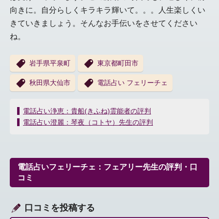
向きに。自分らしくキラキラ輝いて。。。人生楽しくい
きていきましょう。そんなお手伝いをさせてください
ね。
岩手県平泉町
東京都町田市
秋田県大仙市
電話占い フェリーチェ
投
電話占い浄恵：貴船(きふね)霊能者の評判
稿
電話占い澄麗：琴夜（コトヤ）先生の評判
ナ
ビ
ゲ
ー
電話占いフェリーチェ：フェアリー先生の評判・口
シ
コミ
ョ
ン
口コミを投稿する