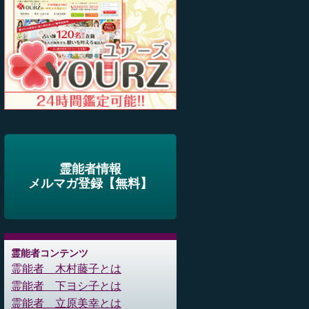
霊能者情報
メルマガ登録【無料】
霊能者コンテンツ
霊能者 木村藤子とは
霊能者 下ヨシ子とは
霊能者 立原美幸とは