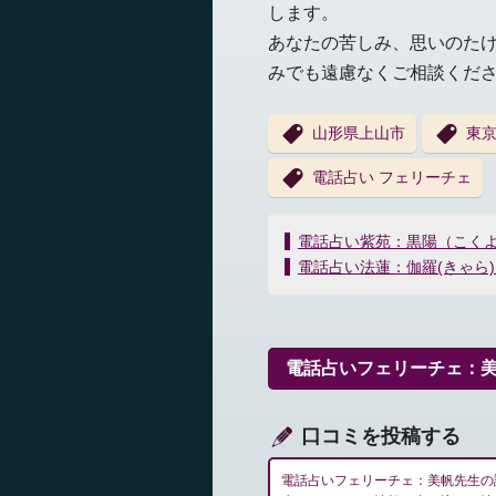
します。
あなたの苦しみ、思いのた
みでも遠慮なくご相談くだ
山形県上山市
東
電話占い フェリーチェ
投
電話占い紫苑：黒陽（こく
稿
電話占い法蓮：伽羅(きゃら
ナ
ビ
ゲ
ー
電話占いフェリーチェ：
シ
ョ
ン
口コミを投稿する
電話占いフェリーチェ：美帆先生の