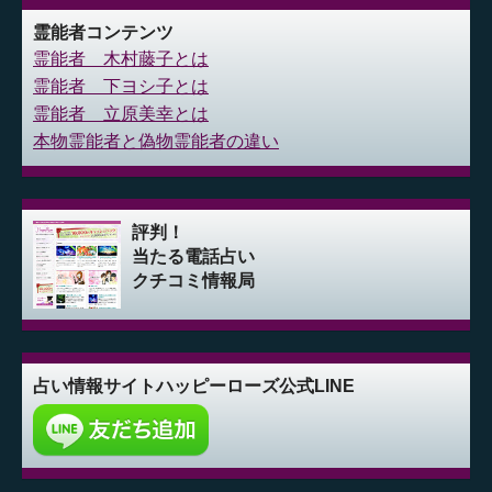
霊能者コンテンツ
霊能者 木村藤子とは
霊能者 下ヨシ子とは
霊能者 立原美幸とは
本物霊能者と偽物霊能者の違い
評判！
当たる電話占い
クチコミ情報局
占い情報サイト
ハッピーローズ公式LINE