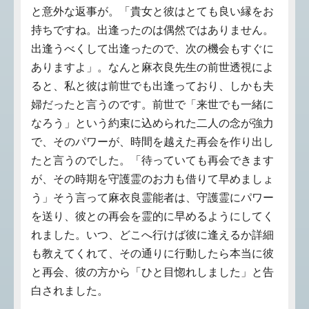
と意外な返事が。「貴女と彼はとても良い縁をお
持ちですね。出逢ったのは偶然ではありません。
出逢うべくして出逢ったので、次の機会もすぐに
ありますよ」。なんと麻衣良先生の前世透視によ
ると、私と彼は前世でも出逢っており、しかも夫
婦だったと言うのです。前世で「来世でも一緒に
なろう」という約束に込められた二人の念が強力
で、そのパワーが、時間を越えた再会を作り出し
たと言うのでした。「待っていても再会できます
が、その時期を守護霊のお力も借りて早めましょ
う」そう言って麻衣良霊能者は、守護霊にパワー
を送り、彼との再会を霊的に早めるようにしてく
れました。いつ、どこへ行けば彼に逢えるか詳細
も教えてくれて、その通りに行動したら本当に彼
と再会、彼の方から「ひと目惚れしました」と告
白されました。