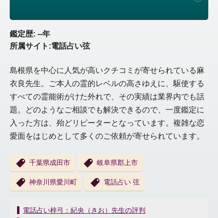
鑑定歴: --年
所属サイト:電話占い弦
島根県を中心に人気が高いクチコミが寄せられている麻
衣良先生。ご本人の霊的レベルの高さゆえに、駆使する
すべての霊能術がけた外れで、その実績は業界内でも話
題。どのようなご相談でも解決できるので、一度鑑定に
入った方は、殆どリピーターとなっています。複雑な恋
愛面をはじめとして多くのご依頼が寄せられています。
千葉県成田市
岐阜県郡上市
神奈川県愛川町
電話占い 弦
投
電話占い梓弓：紀央（きお）先生の評判