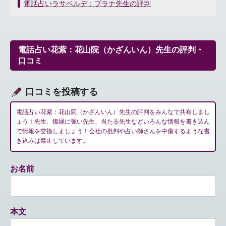
稿
電話占いラサベルデ：プラナ先生の評判
ナ
ビ
ゲ
ー
電話占い花紫：花山院（かざんいん）先生の評判・
シ
口コミ
ョ
ン
口コミを投稿する
電話占い花紫：花山院（かざんいん）先生の評判をみんなで共有しまし
ょう！先生、復縁に強い先生、当たる先生などいろんな情報を書き込ん
で情報を交換しましょう！会社の批判や占い師さんを中傷するような書
き込みは禁止しています。
お名前
本文