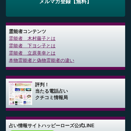
メルマガ登録【無料】
霊能者コンテンツ
霊能者 木村藤子とは
霊能者 下ヨシ子とは
霊能者 立原美幸とは
本物霊能者と偽物霊能者の違い
評判！
当たる電話占い
クチコミ情報局
占い情報サイト
ハッピーローズ公式LINE