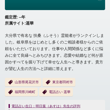
鑑定歴: --年
所属サイト:遥華
大分県で有名な 扶桑（ふそう）霊能者がランクインしま
した。岐阜県をはじめとし多くのご相談者様からのご依
頼をいただいております。仕事や人間関係など多くに悩
みに全て良縁へとみちびきます。恋愛や結婚など何が原
因かすべてを掘り下げて幸せな人生へと導きます。貴方
が望む人生の方法へと詳細に答えます。
山形県尾花沢市
東京都羽村市
福岡県川崎町
電話占い 遥華
投
電話占い生口：明日葉（あすは）先生の評判