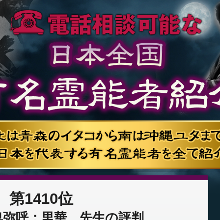
第1410位
卑弥呼：里華 先生の評判