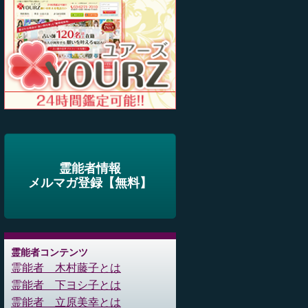
霊能者情報
メルマガ登録【無料】
霊能者コンテンツ
霊能者 木村藤子とは
霊能者 下ヨシ子とは
霊能者 立原美幸とは