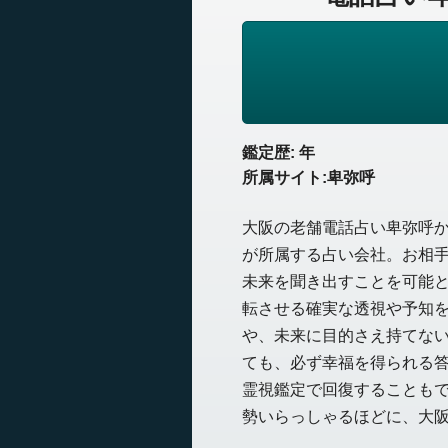
鑑定歴: 年
所属サイト:卑弥呼
大阪の老舗電話占い卑弥呼
が所属する占い会社。お相
未来を聞き出すことを可能
転させる確実な透視や予知
や、未来に目的さえ持てな
ても、必ず幸福を得られる
霊視鑑定で回復することも
勢いらっしゃるほどに、大