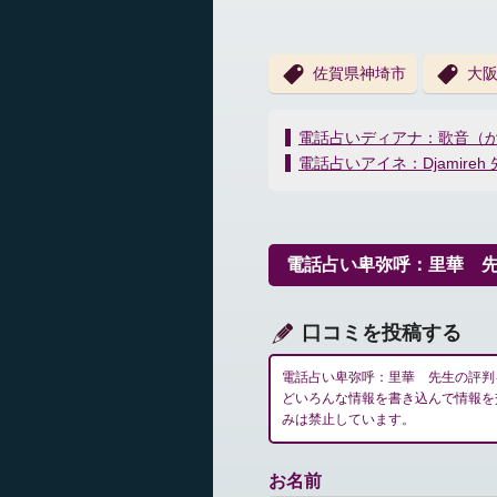
佐賀県神埼市
大
投
電話占いディアナ：歌音（
稿
電話占いアイネ：Djamireh
ナ
ビ
ゲ
ー
電話占い卑弥呼：里華 
シ
ョ
ン
口コミを投稿する
電話占い卑弥呼：里華 先生の評判
どいろんな情報を書き込んで情報を
みは禁止しています。
お名前