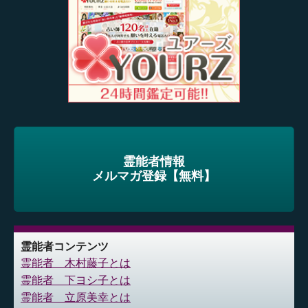
霊能者情報
メルマガ登録【無料】
霊能者コンテンツ
霊能者 木村藤子とは
霊能者 下ヨシ子とは
霊能者 立原美幸とは