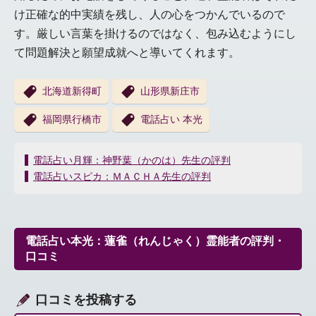
け正確な的中実績を残し、人の心をつかんでいるので
す。厳しい言葉を掛けるのではなく、包み込むようにし
て問題解決と願望成就へと導いてくれます。
北海道新得町
山形県新庄市
福岡県行橋市
電話占い 本光
投
電話占い月輝：神野葉（かのは）先生の評判
稿
電話占いスピカ：ＭＡＣＨＡ先生の評判
ナ
ビ
ゲ
ー
電話占い本光：蓮雀（れんじゃく）霊能者の評判・
シ
口コミ
ョ
ン
口コミを投稿する