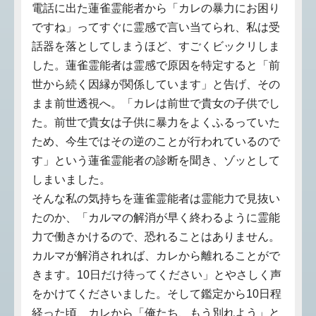
電話に出た蓮雀霊能者から「カレの暴力にお困り
ですね」ってすぐに霊感で言い当てられ、私は受
話器を落としてしまうほど、すごくビックリしま
した。蓮雀霊能者は霊感で原因を特定すると「前
世から続く因縁が関係しています」と告げ、その
まま前世透視へ。「カレは前世で貴女の子供でし
た。前世で貴女は子供に暴力をよくふるっていた
ため、今生ではその逆のことが行われているので
す」という蓮雀霊能者の診断を聞き、ゾッとして
しまいました。
そんな私の気持ちを蓮雀霊能者は霊能力で見抜い
たのか、「カルマの解消が早く終わるように霊能
力で働きかけるので、恐れることはありません。
カルマが解消されれば、カレから離れることがで
きます。10日だけ待ってください」とやさしく声
をかけてくださいました。そして鑑定から10日程
経った頃、カレから「俺たち、もう別れよう」と