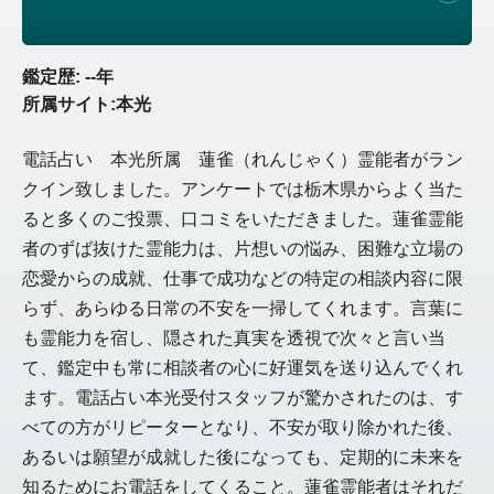
鑑定歴: --年
所属サイト:本光
電話占い 本光所属 蓮雀（れんじゃく）霊能者がラン
クイン致しました。アンケートでは栃木県からよく当た
ると多くのご投票、口コミをいただきました。蓮雀霊能
者のずば抜けた霊能力は、片想いの悩み、困難な立場の
恋愛からの成就、仕事で成功などの特定の相談内容に限
らず、あらゆる日常の不安を一掃してくれます。言葉に
も霊能力を宿し、隠された真実を透視で次々と言い当
て、鑑定中も常に相談者の心に好運気を送り込んでくれ
ます。電話占い本光受付スタッフが驚かされたのは、す
べての方がリピーターとなり、不安が取り除かれた後、
あるいは願望が成就した後になっても、定期的に未来を
知るためにお電話をしてくること。蓮雀霊能者はそれだ