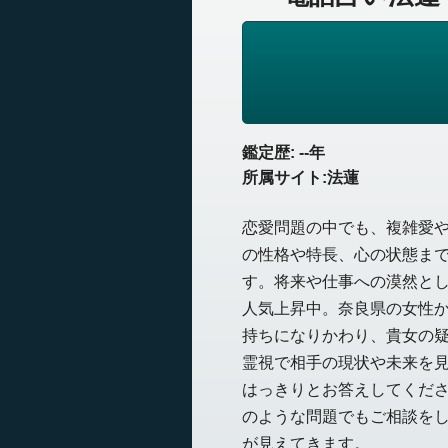
鑑定歴: --年
所属サイト:法蓮
恋愛問題の中でも、複雑愛
の性格や特長、心の状態ま
す。将来や仕事への漠然と
人気上昇中。奈良県の女性
持ちになりかわり、貴女の
霊視で相手の現状や未来を
はっきりとお答えしてくだ
のような問題でもご相談を
が見えてきます。