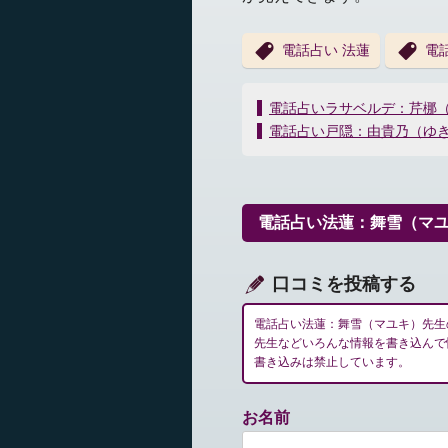
電話占い 法蓮
電
投
電話占いラサベルデ：芹梛
稿
電話占い戸隠：由貴乃（ゆ
ナ
ビ
ゲ
ー
電話占い法蓮：舞雪（マ
シ
ョ
ン
口コミを投稿する
電話占い法蓮：舞雪（マユキ）先生
先生などいろんな情報を書き込んで
書き込みは禁止しています。
お名前