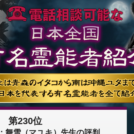
第230位
：舞雪（マユキ）先生の評判