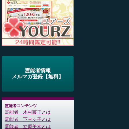
霊能者情報
メルマガ登録【無料】
霊能者コンテンツ
霊能者 木村藤子とは
霊能者 下ヨシ子とは
霊能者 立原美幸とは