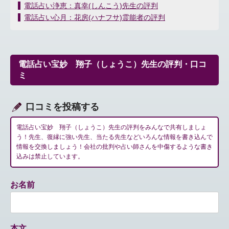
投
電話占い浄恵：真幸(しんこう)先生の評判
稿
電話占い心月：花房(ハナフサ)霊能者の評判
ナ
ビ
ゲ
ー
電話占い宝妙 翔子（しょうこ）先生の評判・口コ
シ
ミ
ョ
ン
口コミを投稿する
電話占い宝妙 翔子（しょうこ）先生の評判をみんなで共有しましょ
う！先生、復縁に強い先生、当たる先生などいろんな情報を書き込んで
情報を交換しましょう！会社の批判や占い師さんを中傷するような書き
込みは禁止しています。
お名前
本文